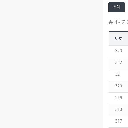
전체
총 게시물 3
번호
323
322
321
320
319
318
317