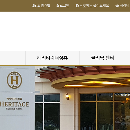
회원가입
로그인
무엇이든 물어보세요
헤리티
헤리티지너싱홈
클리닉 센터