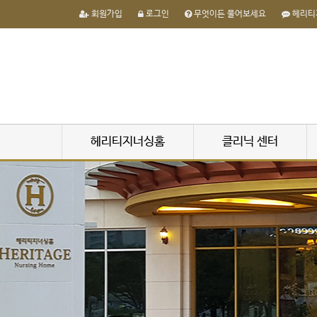
회원가입
로그인
무엇이든 물어보세요
헤리티
헤리티지너싱홈
클리닉 센터