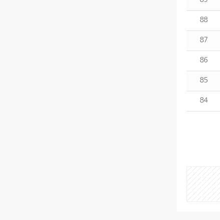
88
87
86
85
84
게
시
물
검