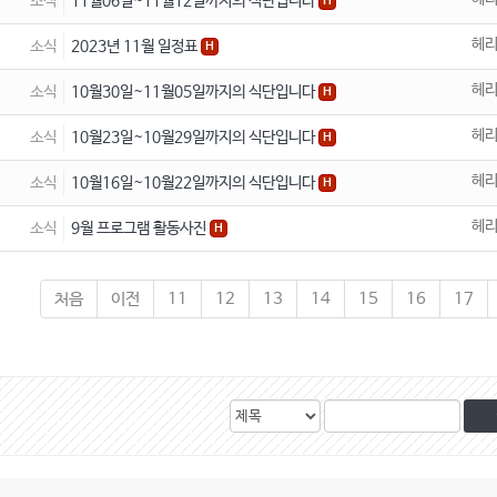
소식
11월06일~11월12일까지의 식단입니다
H
헤
소식
2023년 11월 일정표
H
헤
소식
10월30일~11월05일까지의 식단입니다
H
헤
소식
10월23일~10월29일까지의 식단입니다
H
헤
소식
10월16일~10월22일까지의 식단입니다
H
헤
소식
9월 프로그램 활동사진
H
처음
이전
11
12
13
14
15
16
17
검
검
색
색
대
어
상