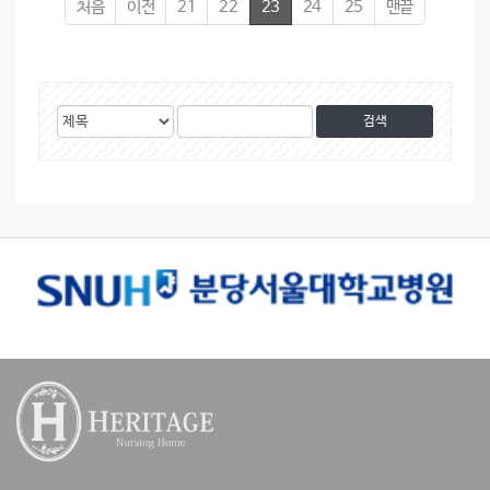
처음
이전
21
22
23
24
25
맨끝
게
검
검
시
색
색
물
대
어
검
상
색