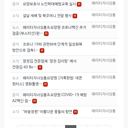
헤리티지너싱홈
공지
요양보호사 노인학대예방교육 실시
H
헤리티지너싱홈
소식
설날 세배 및 복주머니 전달 행사
H
헤리티지너싱홈
뉴스
헤리티지너싱홈&요양원 코로나백신 추가
접종(부스터샷)완…
H
헤리티지너싱홈
공지
코로나 19와 관련하여 단계적 일상회복
방안으로 접촉(…
H
헤리티지너싱홈
소식
광천김 전문업체 '광천 김이랑' 에서
전장김 40 Bo…
H
헤리티지너싱홈
뉴스
헤리티지너싱홈요양원 [거룩한밤: 데몬
헌터스] 영화촬영…
H
헤리티지너싱홈
공지
헤리티지너싱홈&요양원 COVID-19 예방
AZ백신 접…
H
헤리티지너싱홈
소식
"하늘정원" 아름다운 꽃들의 향연
H