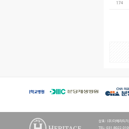
174
게
시
물
검
색
상호: (주)더헤리티지
TEL: 031.8022.