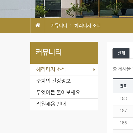
커뮤니티
헤리티지 소식
커뮤니티
전체
총 게시물 3
헤리티지 소식
주치의 건강정보
번호
무엇이든 물어보세요
188
직원채용 안내
187
186