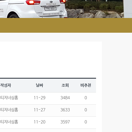
작성자
날짜
조회
비추천
리티지너싱홈
11-29
3484
0
리티지너싱홈
11-27
3633
0
리티지너싱홈
11-20
3597
0