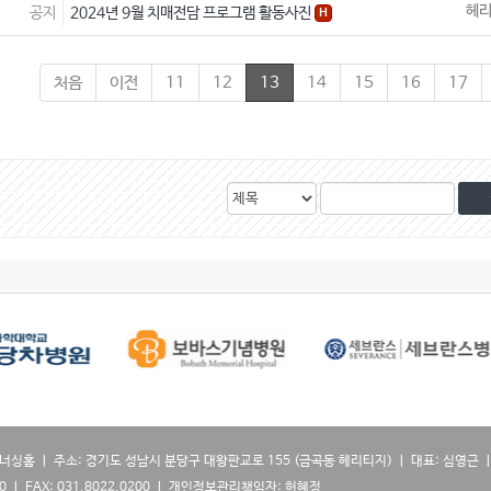
헤
공지
2024년 9월 치매전담 프로그램 활동사진
H
처음
이전
11
12
13
14
15
16
17
검
검
색
색
대
어
상
너싱홈 ㅣ 주소: 경기도 성남시 분당구 대왕판교로 155 (금곡동 헤리티지) ㅣ 대표: 심영근 ㅣ
0100 ㅣ FAX: 031.8022.0200 ㅣ 개인정보관리책임자: 허혜정