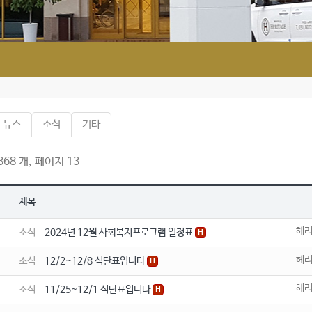
뉴스
소식
기타
68 개, 페이지 13
제목
헤
소식
2024년 12월 사회복지프로그램 일정표
H
헤
소식
12/2~12/8 식단표입니다
H
헤
소식
11/25~12/1 식단표입니다
H