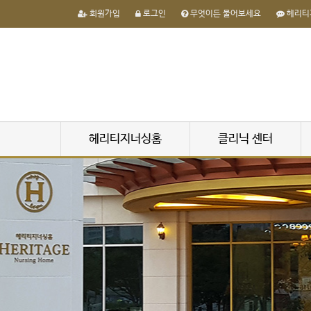
회원가입
로그인
무엇이든 물어보세요
헤리티
헤리티지너싱홈
클리닉 센터